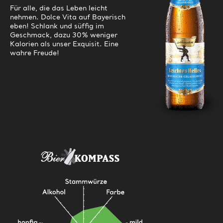
Für alle, die das Leben leicht
nehmen. Dolce Vita auf Bayerisch
Jobs
eben! Schlank und süffig im
Geschmack, dazu 30% weniger
Kalorien als unser Exquisit. Eine
Kontakt
wahre Freude!
Anfahrt
Marketing
Händlersuche
Storchennest
Oldtimer
Videos
Presseportal