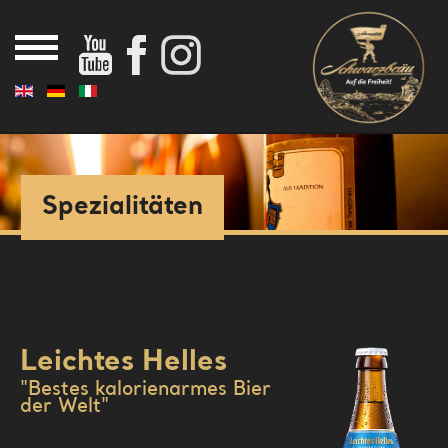
Home
Aktuelles
Spezialitäten
News
Brauerei
Chronik
Mälzerei
Historische Galerie
Biere
Team
Leichtes Helles
Prämierungen
Fanshop
"Bestes kalorienarmes Bier
der Welt"
Brauereiführung
Bräustüberl